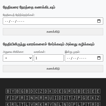
தேதிவரை நேரத்தை கணக்கிடவும்
தேதியைத் தேர்ந்தெடுங்கள்:
கணக்கிடு
தேதியிலிருந்து வாரங்களைச் சேர்க்கவும் அல்லது கழிக்கவும்
அறுவை சிகிச்சை:
வாரங்கள்:
இன்று முதல்:
கணக்கிடு
🇧🇾
🇧🇬
🇧🇩
🇨🇿
🇩🇰
🇩🇪
🇬🇷
🇬🇧
🇪🇸
🇪🇪
🇫🇮
🇫🇷
🇮🇳
🇭🇷
🇭🇺
🇮🇩
🇮🇹
🇯🇵
🇬🇪
🇰🇿
🇰🇷
🇱🇹
🇱🇻
🇲🇰
🇲🇾
🇳🇱
🇳🇴
🇵🇱
🇵🇹
🇷🇴