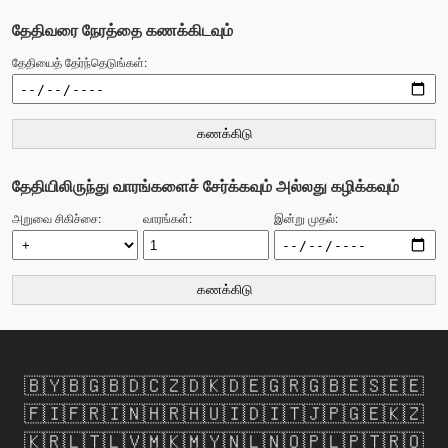
தேதிவரை நேரத்தை கணக்கிடவும்
தேதியைத் தேர்ந்தெடுங்கள்:
கணக்கிடு
தேதியிலிருந்து வாரங்களைச் சேர்க்கவும் அல்லது கழிக்கவும்
அறுவை சிகிச்சை:
வாரங்கள்:
இன்று முதல்:
கணக்கிடு
🇧🇾
🇧🇬
🇧🇩
🇨🇿
🇩🇰
🇩🇪
🇬🇷
🇬🇧
🇪🇸
🇪🇪
🇫🇮
🇫🇷
🇮🇳
🇭🇷
🇭🇺
🇮🇩
🇮🇹
🇯🇵
🇬🇪
🇰🇿
🇰🇷
🇱🇹
🇱🇻
🇲🇰
🇲🇾
🇳🇱
🇳🇴
🇵🇱
🇵🇹
🇷🇴